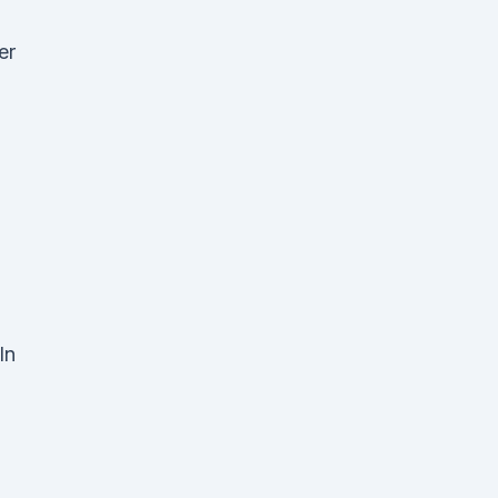
er
ln