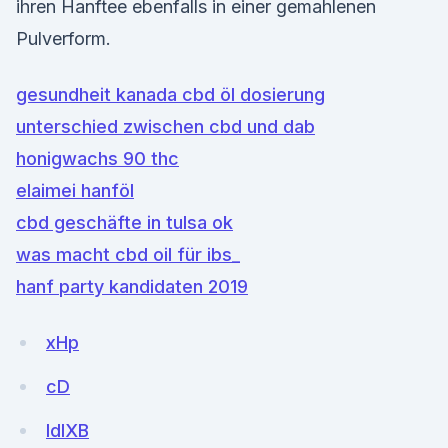
ihren Hanftee ebenfalls in einer gemahlenen
Pulverform.
gesundheit kanada cbd öl dosierung
unterschied zwischen cbd und dab
honigwachs 90 thc
elaimei hanföl
cbd geschäfte in tulsa ok
was macht cbd oil für ibs_
hanf party kandidaten 2019
xHp
cD
IdIXB