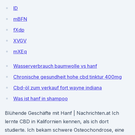
lD
mBFN
fXdp
XVGV
mXEq
Wasserverbrauch baumwolle vs hanf
Chronische gesundheit hohe cbd tinktur 400mg
Cbd-öl zum verkauf fort wayne indiana
Was ist hanf in shampoo
Blühende Geschäfte mit Hanf | Nachrichten.at Ich
lernte CBD in Kalifornien kennen, als ich dort
studierte. Ich bekam schwere Osteochondrose, eine