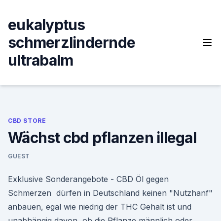
Skip
to
eukalyptus
content
schmerzlindernde
ultrabalm
CBD STORE
Wächst cbd pflanzen illegal
GUEST
Exklusive Sonderangebote - CBD Öl gegen
Schmerzen dürfen in Deutschland keinen "Nutzhanf"
anbauen, egal wie niedrig der THC Gehalt ist und
unabhängig davon, ob die Pflanze männlich oder