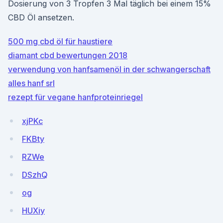
Dosierung von 3 Tropfen 3 Mal täglich bei einem 15%
CBD Öl ansetzen.
500 mg cbd öl für haustiere
diamant cbd bewertungen 2018
verwendung von hanfsamenöl in der schwangerschaft
alles hanf srl
rezept für vegane hanfproteinriegel
xjPKc
FKBty
RZWe
DSzhQ
og
HUXiy