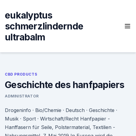
Skip
to
eukalyptus
content
schmerzlindernde
ultrabalm
CBD PRODUCTS
Geschichte des hanfpapiers
ADMINISTRATOR
Drogeninfo · Bio/Chemie · Deutsch · Geschichte ·
Musik · Sport · Wirtschaft/Recht Hanfpapier -
Hanffasern für Seile, Polstermaterial, Textilien -
Nahrungsmittel 7. Mai 2019 In Europa wird die