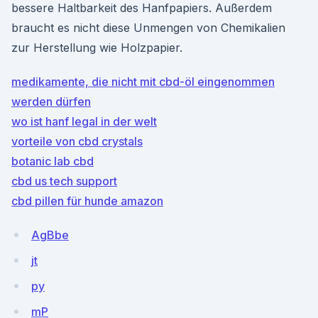
bessere Haltbarkeit des Hanfpapiers. Außerdem
braucht es nicht diese Unmengen von Chemikalien
zur Herstellung wie Holzpapier.
medikamente, die nicht mit cbd-öl eingenommen
werden dürfen
wo ist hanf legal in der welt
vorteile von cbd crystals
botanic lab cbd
cbd us tech support
cbd pillen für hunde amazon
AgBbe
jt
py
mP