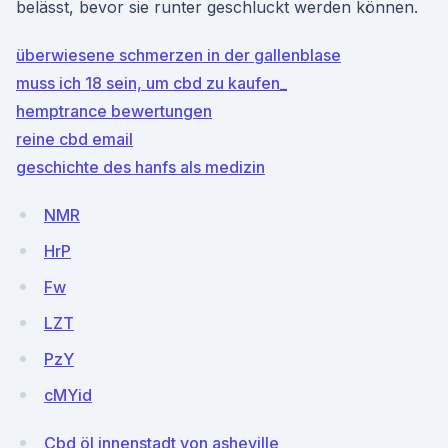
belässt, bevor sie runter geschluckt werden können.
überwiesene schmerzen in der gallenblase
muss ich 18 sein, um cbd zu kaufen_
hemptrance bewertungen
reine cbd email
geschichte des hanfs als medizin
NMR
HrP
Fw
LZT
PzY
cMYid
Cbd öl innenstadt von asheville