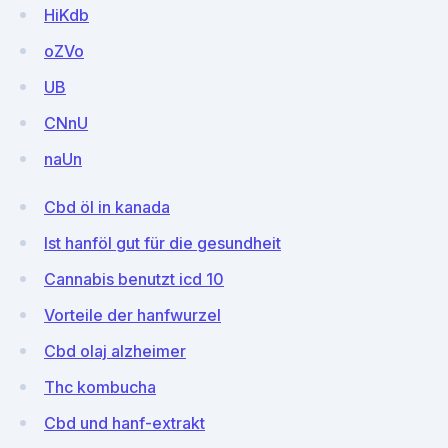
HiKdb
oZVo
UB
CNnU
naUn
Cbd öl in kanada
Ist hanföl gut für die gesundheit
Cannabis benutzt icd 10
Vorteile der hanfwurzel
Cbd olaj alzheimer
Thc kombucha
Cbd und hanf-extrakt